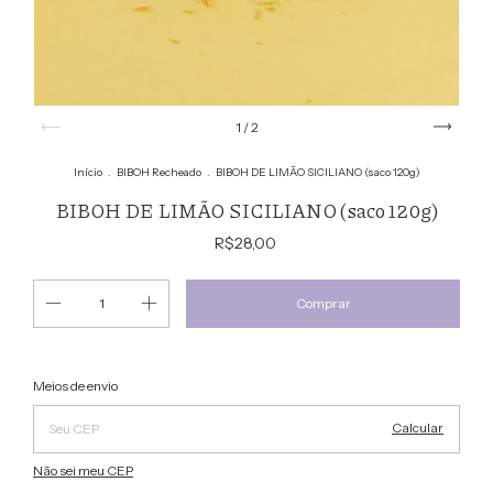
1
/
2
Início
.
BIBOH Recheado
.
BIBOH DE LIMÃO SICILIANO (saco 120g)
BIBOH DE LIMÃO SICILIANO (saco 120g)
R$28,00
Alterar CEP
Entregas para o CEP:
Meios de envio
Calcular
Não sei meu CEP